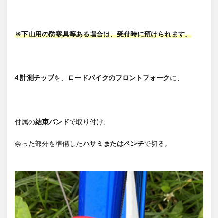
※下山用の防寒具等ある場合は、受付時に預けられます。
4.
計測チップ
を、
ロードバイクのフロントフォーク
に、
付属の
結束バンド
で取り付け、
余った部分を準備した
ハサミまたはペンチ
で切る。