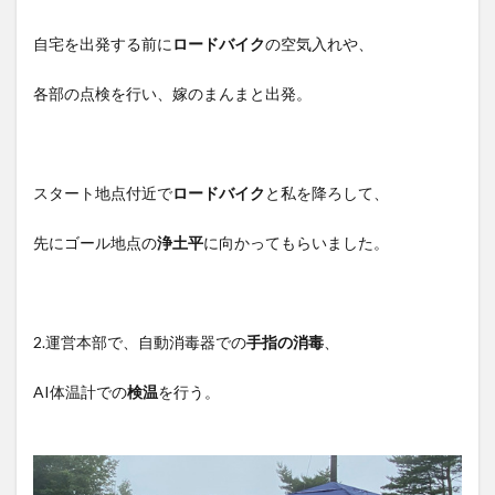
自宅を出発する前に
ロードバイク
の空気入れや、
各部の点検を行い、嫁のまんまと出発。
スタート地点付近で
ロードバイク
と私を降ろして、
先にゴール地点の
浄土平
に向かってもらいました。
2.運営本部で、自動消毒器での
手指の消毒
、
AI体温計での
検温
を行う。