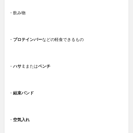
・飲み物
・
プロテインバー
などの軽食できるもの
・
ハサミ
または
ペンチ
・
結束バンド
・
空気入れ