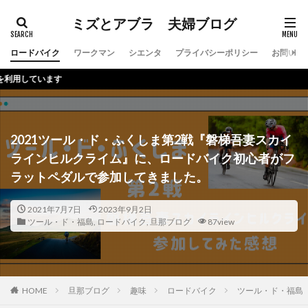
ミズとアブラ 夫婦ブログ
ロードバイク
ワークマン
シエンタ
プライバシーポリシー
お問い合
本サ
2021ツール・ド・ふくしま第2戦『磐梯吾妻スカイ
ラインヒルクライム』に、ロードバイク初心者がフ
ラットペダルで参加してきました。
2021年7月7日
2023年9月2日
ツール・ド・福島
,
ロードバイク
,
旦那ブログ
87view
HOME
旦那ブログ
趣味
ロードバイク
ツール・ド・福島