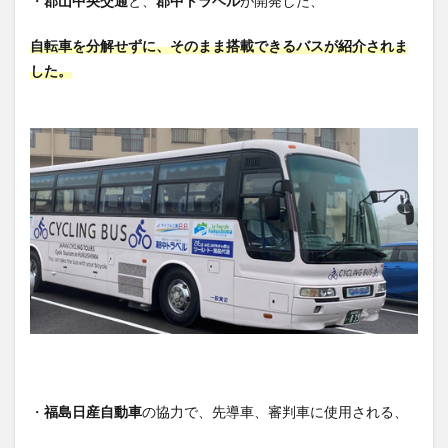
・
郡山中央交通
と、
郡中トラベル
が開発した、
自転車を分解せずに、そのまま搭載できるバスが紹介されま
した。
・
福島日産自動車
の協力で、先導車、審判車に使用される、