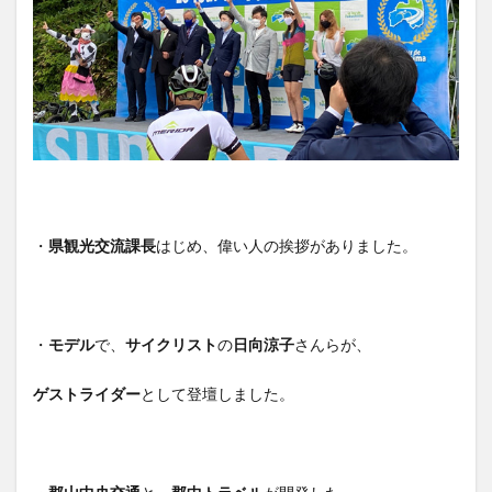
・
県観光交流課長
はじめ、偉い人の挨拶がありました。
・
モデル
で、
サイクリスト
の
日向涼子
さんらが、
ゲストライダー
として登壇しました。