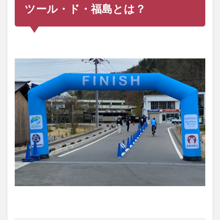
ツール・ド・福島とは？
備す
る物
4
『磐
梯吾
妻ス
カイ
ライ
ンヒ
ルク
ライ
ム』
当日
の流
れ
5
『磐
梯吾
妻ス
カイ
ライ
ンヒ
ルク