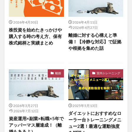
2026年4月30日
2026年4月11日
2026年4月27日
株投資を始めたきっかけや
離婚に対する心構えと準
購入する時の考え方、保有
備！【冷静な対応】で証拠
株式銘柄と実績まとめ
や根拠を集めた話
離婚
室内トレーニング
2026年3月27日
2025年5月13日
2026年7月12日
ダイエットにおすすめなロ
資産運用×副業×転職×5年で
ーラー台トレーニングメニ
アッパーマス層達成！（離
ュー2選！最適な運動強度
婚もあるよ）