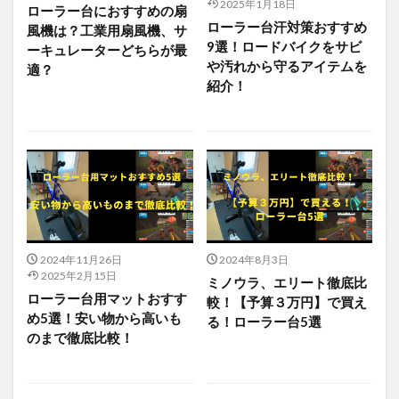
2025年1月18日
ローラー台におすすめの扇
ローラー台汗対策おすすめ
風機は？工業用扇風機、サ
9選！ロードバイクをサビ
ーキュレーターどちらが最
や汚れから守るアイテムを
適？
紹介！
2024年11月26日
2024年8月3日
2025年2月15日
ミノウラ、エリート徹底比
ローラー台用マットおすす
較！【予算３万円】で買え
め5選！安い物から高いも
る！ローラー台5選
のまで徹底比較！