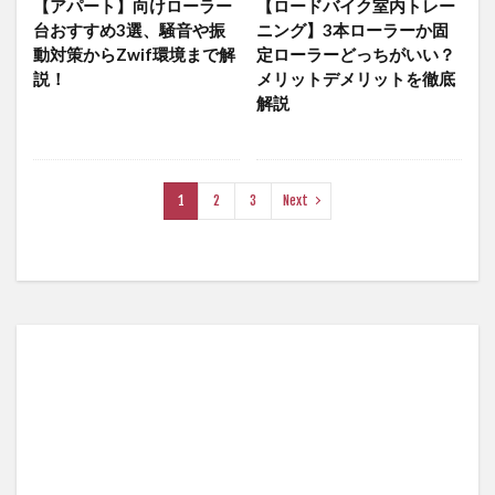
【アパート】向けローラー
【ロードバイク室内トレー
台おすすめ3選、騒音や振
ニング】3本ローラーか固
動対策からZwif環境まで解
定ローラーどっちがいい？
説！
メリットデメリットを徹底
解説
1
2
3
Next