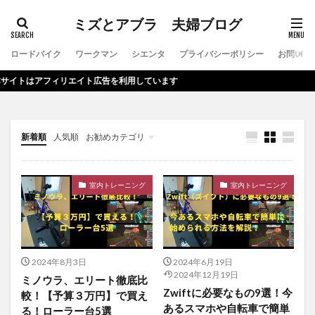
ミズとアブラ 夫婦ブログ
ロードバイク
ワークマン
シエンタ
プライバシーポリシー
お問い合
トはアフィリエイト広告を利用しています
新着順
人気順
お勧めカテゴリ
室内トレーニング
室内トレーニング
2024年8月3日
2024年6月19日
2024年12月19日
ミノウラ、エリート徹底比
Zwiftに必要なもの9選！今
較！【予算３万円】で買え
あるスマホや自転車で簡単
る！ローラー台5選