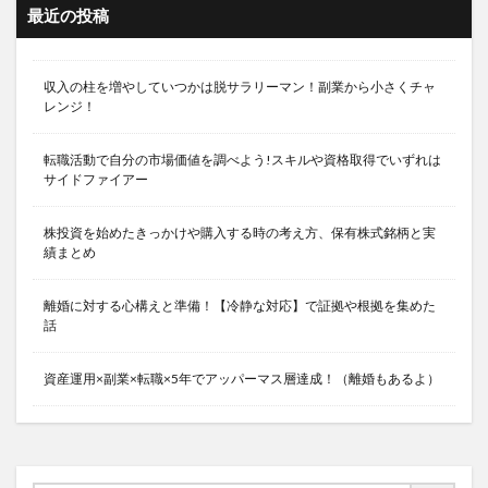
最近の投稿
収入の柱を増やしていつかは脱サラリーマン！副業から小さくチャ
レンジ！
転職活動で自分の市場価値を調べよう!スキルや資格取得でいずれは
サイドファイアー
株投資を始めたきっかけや購入する時の考え方、保有株式銘柄と実
績まとめ
離婚に対する心構えと準備！【冷静な対応】で証拠や根拠を集めた
話
資産運用×副業×転職×5年でアッパーマス層達成！（離婚もあるよ）