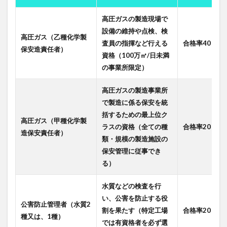
高圧ガスの製造現場で
設備の維持や点検、検
高圧ガス（乙種化学製
査員の指揮など行える
合格率40％前
保安造責任者）
資格（100万㎥/日未満
の事業所限定）
高圧ガスの製造事業所
で製造に係る保安を統
括するための最上位ク
高圧ガス（甲種化学製
ラスの資格（全ての種
合格率20％前
造保安責任者）
類・規模の製造施設の
保安管理に従事でき
る）
水質などの検査を行
い、公害を防止する役
公害防止管理者（水質2
割を果たす（特定工場
合格率20％
種又は、1種）
では有資格者を必ず選