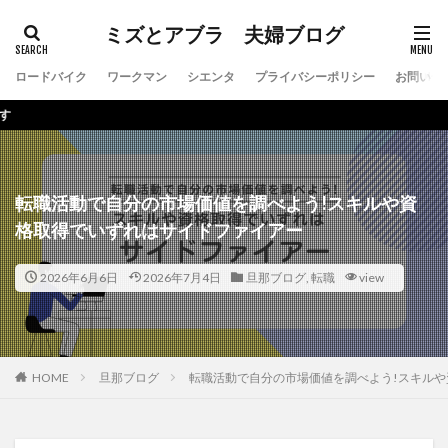
ミズとアブラ 夫婦ブログ
ロードバイク
ワークマン
シエンタ
プライバシーポリシー
お問い合
本サイトは
転職活動で自分の市場価値を調べよう!スキルや資
格取得でいずれはサイドファイアー
2026年6月6日
2026年7月4日
旦那ブログ
,
転職
view
HOME
旦那ブログ
転職活動で自分の市場価値を調べよう!スキル