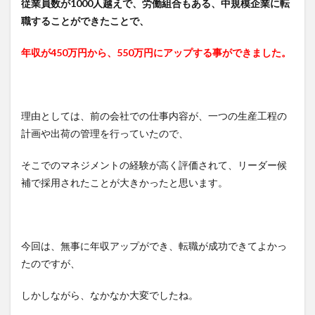
従業員数が1000人越えで、労働組合もある、中規模企業に転
談
職することができたことで、
3.2
書類
年収が450万円から、550万円にアップする事ができました。
作成
と修
正更
新
理由としては、前の会社での仕事内容が、一つの生産工程の
3.3
応募
計画や出荷の管理を行っていたので、
3.4
そこでのマネジメントの経験が高く評価されて、リーダー候
面接
補で採用されたことが大きかったと思います。
4
資格
取得
でキ
ャリ
今回は、無事に年収アップができ、転職が成功できてよかっ
アや
たのですが、
年収
アッ
プを
しかしながら、なかなか大変でしたね。
目指