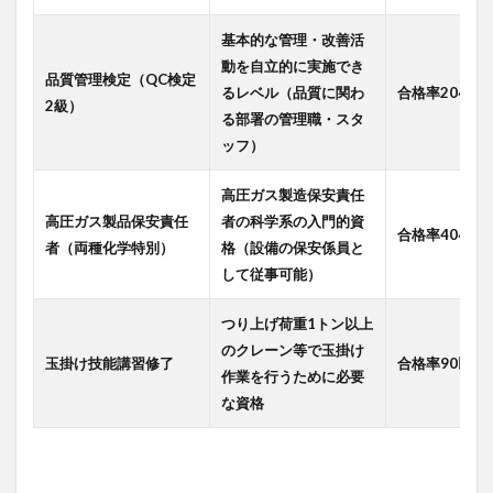
基本的な管理・改善活
動を自立的に実施でき
品質管理検定（QC検定
るレベル（品質に関わ
合格率20~30
2級）
る部署の管理職・スタ
ッフ）
高圧ガス製造保安責任
高圧ガス製品保安責任
者の科学系の入門的資
合格率40~50
者（両種化学特別）
格（設備の保安係員と
して従事可能）
つり上げ荷重1トン以上
のクレーン等で玉掛け
玉掛け技能講習修了
合格率90以上
作業を行うために必要
な資格