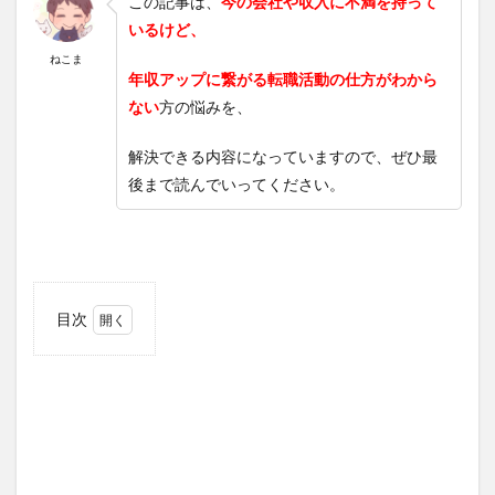
この記事は、
今の会社や収入に不満を持って
いるけど、
ねこま
年収アップに繋がる転職活動の仕方がわから
ない
方の悩みを、
解決できる内容になっていますので、ぜひ最
後まで読んでいってください。
目次
1
転職
で年
収
450
万か
ら
550