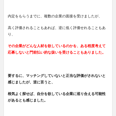
す
4.1
さら
内定をもらうまでに、複数の企業の面接を受けましたが、
なる
資格
高く評価されることもあれば、逆に低く評価せれることもあ
取得
で、
り、
ガス
を使
その企業がどんな人材を欲しているのかを、ある程度考えて
用す
る会
応募しないと門前払い的な扱いを受けることもありました。
社の
工場
責任
者を
目指
要するに、マッチングしていないと正当な評価がされないと
す
感じましたが、逆に言うと、
5
まと
根気よく探せば、自分を欲している企業に巡り合える可能性
め
があるとも感じました。
いず
れは
週3