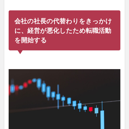
日か
午前
中の
み勤
会社の社長の代替わりをきっかけ
務の
サイ
に、経営が悪化したため転職活動
ドフ
ァイ
を開始する
アー
を目
指す