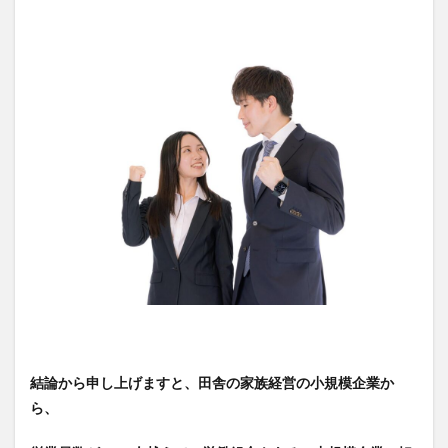
開始
する
3
転職
活動
の最
初の
一歩
【自
分の
市場
価値
の調
査】
をプ
ロに
相談
しよ
う
結論から申し上げますと、田舎の家族経営の小規模企業か
3.1
担当
ら、
者と
の面