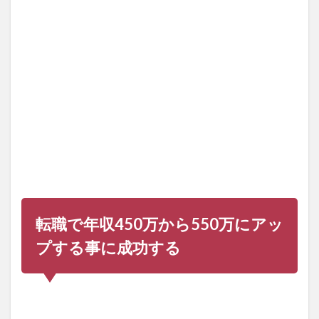
万に
アッ
プす
る事
に成
功す
る
2
会社
の社
長の
代替
わり
をき
っか
け
転職で年収450万から550万にアッ
に、
経営
プする事に成功する
が悪
化し
たた
め転
職活
動を