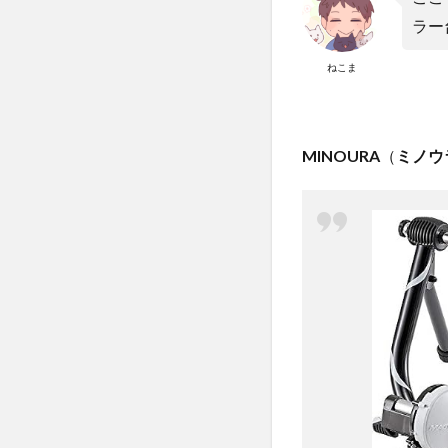
アパ
ート
ラー
で使
用で
ねこま
きる
静さ
を求
める
MINOURA
（
ミノウ
な
ら、
ダイ
レク
トド
ライ
ブ式
固定
ロー
ラー
2
季
節、