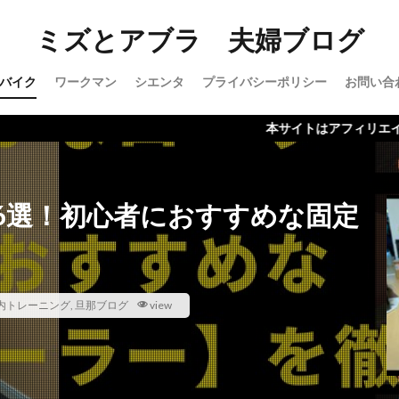
ミズとアブラ 夫婦ブログ
バイク
ワークマン
シエンタ
プライバシーポリシー
お問い合
本サイトはアフィリエイト広告を利
6選！初心者におすすめな固定
内トレーニング
,
旦那ブログ
view