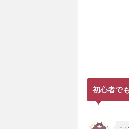
も
出
が
届
き
や
す
い
お
す
す
め
の
ロ
初心者で
ー
ラ
ー
台6
選
1.1
ここ