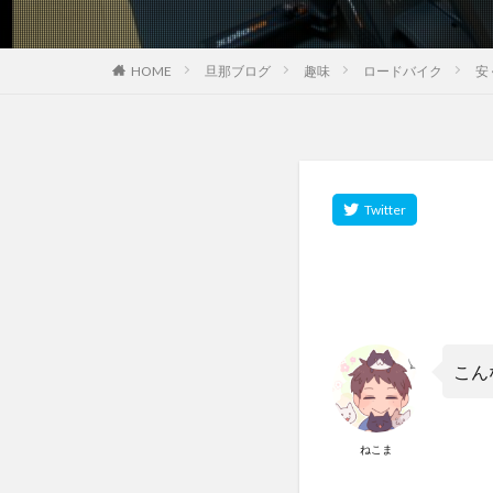
HOME
旦那ブログ
趣味
ロードバイク
安
こん
ねこま