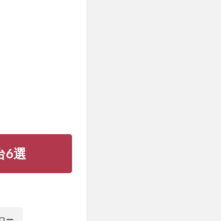
台6選
ロー