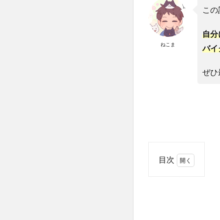
この
自分
ねこま
バイ
ぜひ
目次
1
初
心
者
で