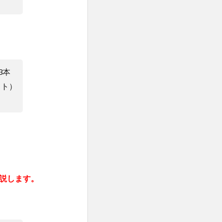
3本
フト）
説します。