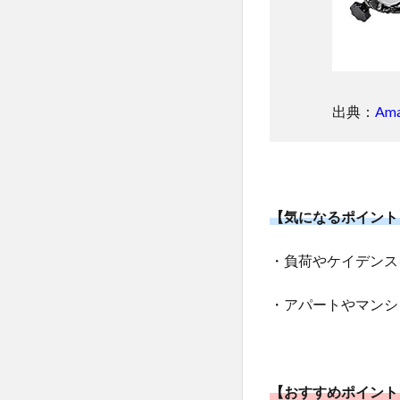
天
候、
時間
に縛
られ
ない
出典：
Am
ロー
ラー
台生
活を
今こ
そ始
【気になるポイント
めよ
う
・負荷やケイデンス
2.1
・アパートやマンシ
運動
習慣
が身
に付
く
【おすすめポイント