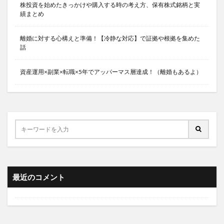
株投資を始めたきっかけや購入する時の考え方、保有株式銘柄と実
績まとめ
離婚に対する心構えと準備！【冷静な対応】で証拠や根拠を集めた
話
資産運用×副業×転職×5年でアッパーマス層達成！（離婚もあるよ）
最近のコメント