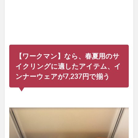
テ
ム、
イン
ナー
ウェ
アが
7,237
円で
揃う
【ワークマン】なら、春夏用のサ
1.1
ワー
イクリングに適したアイテム、イ
クマ
ンの
ンナーウェアが7,237円で揃う
春夏
用の
サイ
クリ
ング
に適
した
アイ
テ
ム、
イン