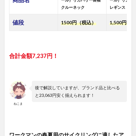
商品名
ール）リカバリー長袖
ール）リカバ
のサ
イク
クルーネック
レギンス
リン
グで
値段
1500円（税込）
1,500円
（
は、
日焼
け対
策が
必須
3
合計金額7,237円！
ワー
クマ
ンで
買え
る、
後で解説していますが、ブランド品と比べる
サイ
クリ
と23,063円安く揃えられます！
ング
ねこま
に適
した
春夏
用の
イン
ナー
ワークマンの春夏用のサイクリングに適したア