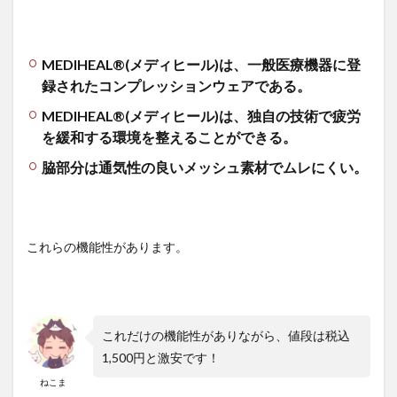
4
ワー
クマ
MEDIHEAL®(メディヒール)は、一般医療機器に登
ンで
録されたコンプレッションウェアである。
買え
る、
MEDIHEAL®(メディヒール)は、独自の技術で疲労
サイ
を緩和する環境を整えることができる。
クリ
ング
脇部分は通気性の良いメッシュ素材でムレにくい。
に適
した
春夏
用の
アイ
これらの機能性があります。
テム
詳細
4.1
アイ
テム
これだけの機能性がありながら、値段は税込
機能
1,500円と激安です！
説明
ねこま
4.1.1
ICE