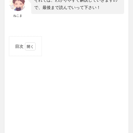
で、最後まで読んでいって下さい！
ねこま
目次
1
【ワ
ーク
マ
ン】
な
ら、
春夏
用の
サイ
クリ
ング
に適
した
アイ