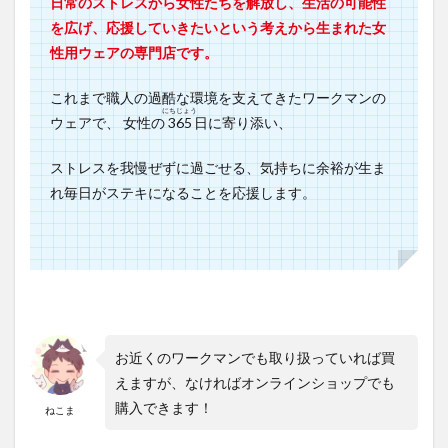
日常のストレスから女性たちを解放し、生活の可能性
ェイスガ
を広げ、応援していきたいという考えから生まれた女
ード
性用ウェアの専門店です。
4.2.3
COOL
これまで職人の過酷な環境を支えてきたワークマンの
CUT
にちじょう
ウェアで、 女性の
365
日に寄り添い、
GLOVE（ク
ールカット
グローブ）
ストレスを我慢ぜずに過ごせる、気持ちに余裕が生ま
4.2.4
れ毎日がステキになることを応援します。
アーチ
パワー
アシス
ト シ
ョート
すべり
止め付
き5本指
靴下3足
お近くのワークマンでも取り扱っていれば買
組
えますが、なければオンラインショップでも
4.2.5
購入できます！
ねこま
ファッ
ション