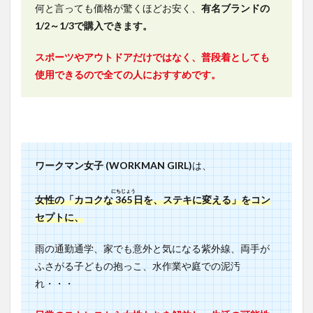
止め付
何と言っても価格が驚くほどお安く、
有名ブランドの
き5本指
1/2～1/3で購入できます。
靴下3足
組
スポーツやアウトドアだけではなく、普段着としても
4.1.5
使用できるので全ての人におすすめです。
ファッ
ション
用グラ
ス
4.2
使っ
てみ
ワークマン女子 (WORKMAN GIRL)
は、
た感
想
にちじょう
女性の「カコクな
365
日を、ステキに変える」をコン
4.2.1
ICE
セプトに、
ARMOUR（ア
イスアーマ
雨の通勤通学、家でも意外と気になる紫外線、両手が
ー）クールキ
ャップ2枚組
ふさがる子どもの抱っこ、水作業や庭での泥汚
れ・・・
4.2.2
GRATEX
サマーフ