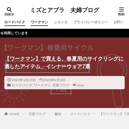
ミズとアブラ 夫婦ブログ
ロードバイク
ワークマン
シエンタ
プライバシーポリシー
お問い合
本
【ワークマン】で買える、春夏用のサイクリングに
適したアイテム、インナーウェア7選
2023年1月25日
2023年2月4日
ロードバイク
,
ワークマン
,
旦那ブログ
view
HOME
旦那ブログ
趣味
ロードバイク
【ワークマン】で