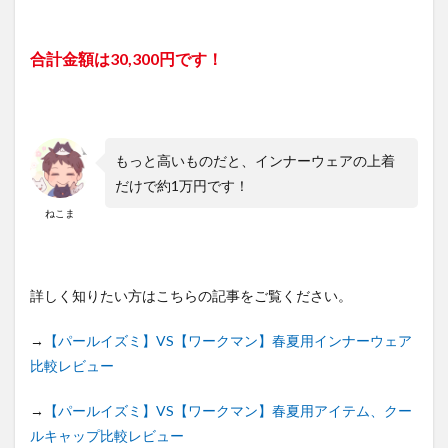
5.2
アイ
合計金額は30,300円です！
テム
口コ
ミ評
価
5.2.1
ICE
もっと高いものだと、インナーウェアの上着
ARMOUR（ア
イスアーマ
だけで約1万円です！
ー）クールキ
ねこま
ャップ2枚組
5.2.2
GRATEX
サマーフ
詳しく知りたい方はこちらの記事をご覧ください。
ェイスガ
ード
→
【パールイズミ】VS【ワークマン】春夏用インナーウェア
5.2.3
比較レビュー
COOL
CUT
→
【パールイズミ】VS【ワークマン】春夏用アイテム、クー
GLOVE（ク
ールカット
ルキャップ比較レビュー