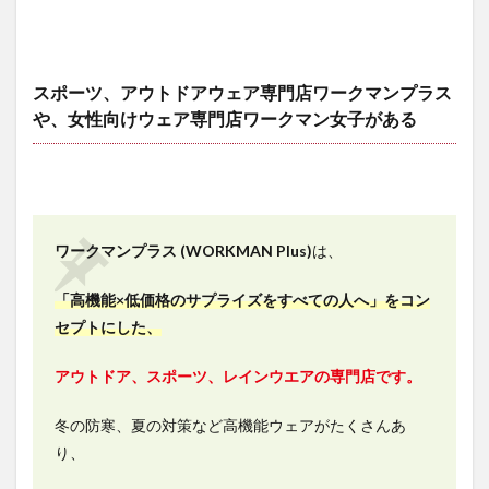
ARMOUR（ア
イスアーマ
ー）クールキ
ャップ2枚組
スポーツ、アウトドアウェア専門店ワークマンプラス
4.1.2
や、女性向けウェア専門店ワークマン女子がある
GRATEX
サマーフ
ェイスガ
ード
4.1.3
COOL
ワークマンプラス (WORKMAN Plus)
は、
CUT
GLOVE（ク
「高機能×低価格のサプライズをすべての人へ」をコン
ールカット
グローブ）
セプトにした、
4.1.4
アウトドア、スポーツ、レインウエアの専門店です。
アーチ
パワー
アシス
冬の防寒、夏の対策など高機能ウェアがたくさんあ
ト シ
り、
ョート
すべり