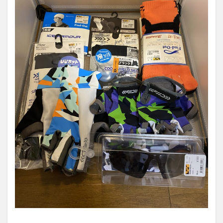
ナー
ウェ
アで
も十
分な
機能
性が
ある
1.1.1
スポー
ツ、ア
ウトド
アウェ
ア専門
店ワー
クマン
プラス
や、女
性向け
ウェア
専門店
ワーク
マン女
子があ