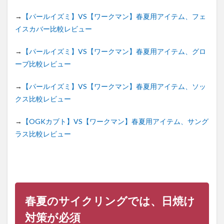
グローブ）
→
【パールイズミ】VS【ワークマン】春夏用アイテム、フェ
5.2.4
アーチ
イスカバー比較レビュー
パワー
アシス
→
【パールイズミ】VS【ワークマン】春夏用アイテム、グロ
ト シ
ーブ比較レビュー
ョート
すべり
止め付
→
【パールイズミ】VS【ワークマン】春夏用アイテム、ソッ
き5本指
クス比較レビュー
靴下3足
組
→
【OGKカブト】VS【ワークマン】春夏用アイテム、サング
5.2.5
ラス比較レビュー
ファッ
ション
用グラ
ス
6
まと
め
春夏のサイクリングでは、日焼け
対策が必須