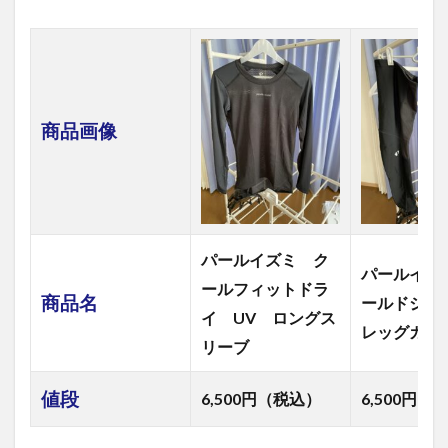
5.1
イン
ナー
ウェ
ア口
コミ
商品画像
評価
5.1.1
MEDIHEAL
（メディ
ヒール）
リカバリ
パールイズミ ク
ー長袖ク
パールイズ
ルーネッ
ールフィットドラ
ク
商品名
ールドジ
イ UV ロングス
5.1.2
レッグカバ
リーブ
MEDIHEAL
（メディ
ヒール）
値段
6,500円（税込）
6,500円（
リカバリ
ーフルレ
ギンス