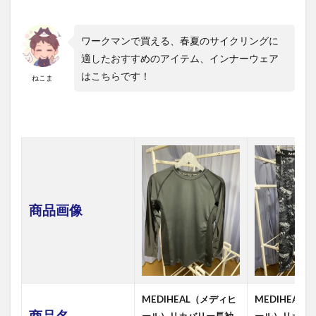
る
1.2
ブラ
ワークマンで買える、春夏のサイクリングに
ンド
適したおすすめのアイテム、インナーウェア
の春
はこちらです！
夏用
ねこま
サイ
クル
アイ
テム
や、
イン
ナー
ウェ
アは
すべ
商品画像
て揃
える
と3万
円越
え
2
MEDIHEAL（メディヒ
MEDIHEAL
春夏