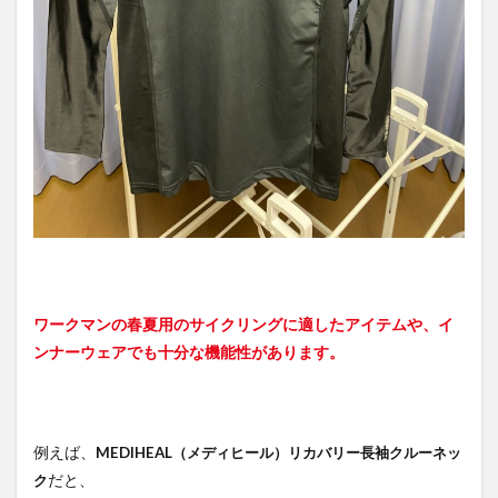
ーフルレ
ギンス
3.2
使っ
てみ
た感
想
3.2.1
MEDIHEAL
（メディ
ヒール）
リカバリ
ー長袖ク
ルーネッ
ワークマンの春夏用のサイクリングに適したアイテムや、イ
ク
ンナーウェアでも十分な機能性があります。
3.2.2
MEDIHEAL
（メディ
ヒール）
例えば、
リカバリ
MEDIHEAL（メディヒール）リカバリー長袖クルーネッ
ーフルレ
だと、
ク
ギンス