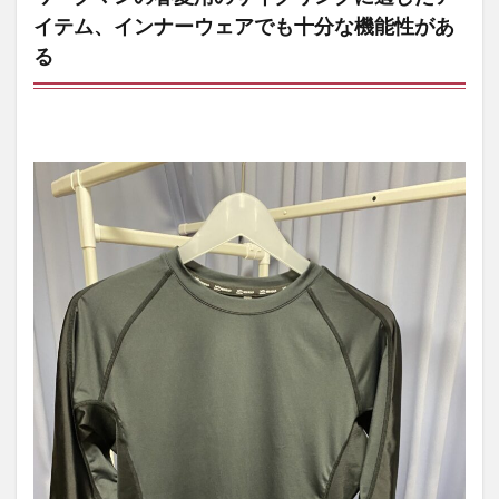
ウェ
イテム、インナーウェアでも十分な機能性があ
ア詳
細
る
3.1
イン
ナー
ウェ
ア機
能説
明
3.1.1
MEDIHEAL
（メディ
ヒール）
リカバリ
ー長袖ク
ルーネッ
ク
3.1.2
MEDIHEAL
（メディ
ヒール）
リカバリ