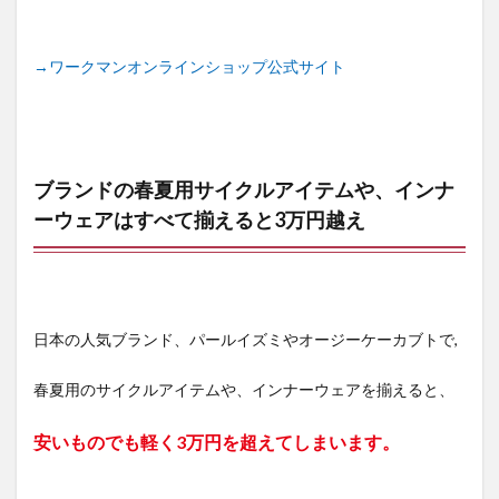
用グラ
ス
→ワークマンオンラインショップ公式サイト
5
ワー
クマ
ンで
買え
る、
ブランドの春夏用サイクルアイテムや、インナ
サイ
クリ
ーウェアはすべて揃えると3万円越え
ング
に適
した
春夏
用の
アイ
日本の人気ブランド、パールイズミやオージーケーカブトで,
テ
ム、
春夏用のサイクルアイテムや、インナーウェアを揃えると、
イン
ナー
ウェ
安いものでも軽く3万円を超えてしまいます。
ア口
コミ
評価