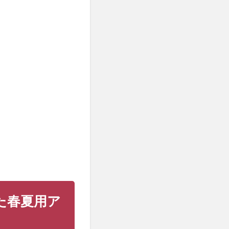
た春夏用ア