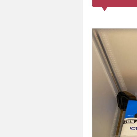
ンの
春夏
用の
サイ
クリ
ング
に適
した
アイ
テ
ム、
イン
ナー
ウェ
アで
も十
分な
機能
性が
ある