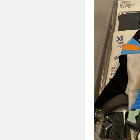
1.1.1
スポー
ツ、ア
ウトド
アウェ
ア専門
店ワー
クマン
プラス
や、女
性向け
ウェア
専門店
ワーク
マン女
子があ
る
1.2
ブラ
ンド
の春