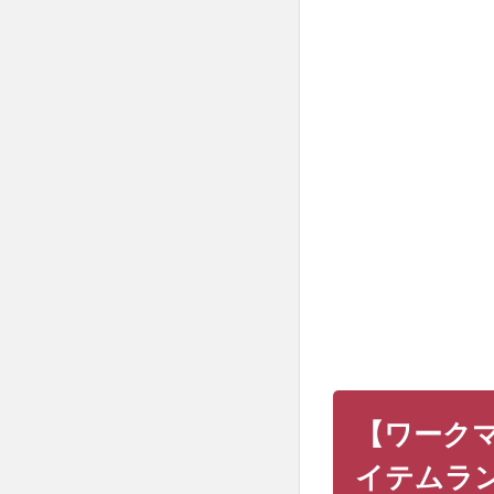
【ワ
ーク
マ
ン】
で買
え
る、
サイ
クリ
ング
に適
した
春夏
用ア
イテ
ムラ
ンキ
ング
【ワーク
1.1
イテムラ
ワー
クマ