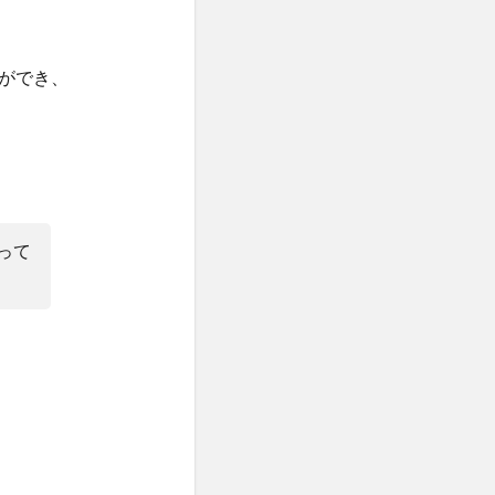
ができ、
って