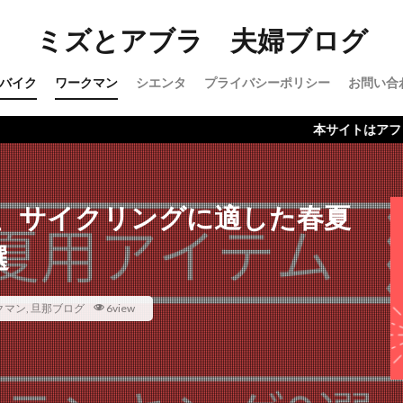
ミズとアブラ 夫婦ブログ
バイク
ワークマン
シエンタ
プライバシーポリシー
お問い合
本サイトはアフィリエイト広告
、サイクリングに適した春夏
選
クマン
,
旦那ブログ
6view