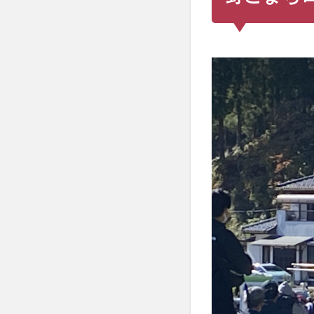
小
中高
生の
参加
料が
無料
1.2
初
心者
から
上級
者、
女性
のク
ラス
があ
る
2
【ツ
ー