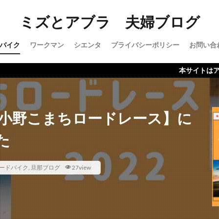
ミズとアブラ 夫婦ブログ
バイク
ワークマン
シエンタ
プライバシーポリシー
お問い合
本サイトはアフィリエイト
【小野こまちロードレース】に
た
ードバイク
,
旦那ブログ
27view