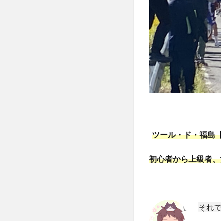
ル・
ド・
福
島】
は、
福島
県内
で行
われ
る公
道ロ
ード
レー
ツール・ド・福島
スシ
リー
初心者から上級者、
ズ
2.1
【小
野こ
それ
まち
ロー