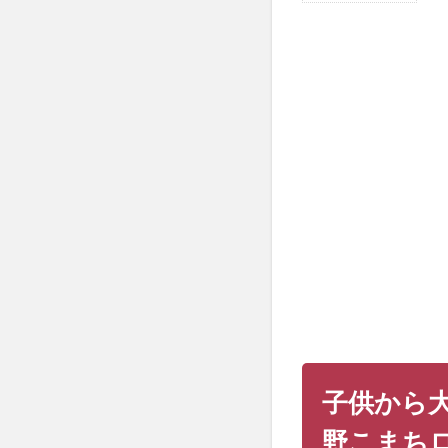
子供
から
大人
まで
楽し
める
レー
ス、
ツー
ル・
ド・
福島
【小
野こ
まち
ロー
ドレ
ー
子供から
ス】
1.1
野こまち