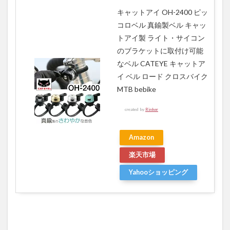
7.3
キャットアイ OH-2400 ピッ
補給
コロベル 真鍮製ベル キャッ
食
トアイ製 ライト・サイコン
7.4
のブラケットに取付け可能
水分
なベル CATEYE キャットア
8
イ ベル ロード クロスバイク
まと
MTB bebike
め
created by
Rinker
Amazon
楽天市場
Yahooショッピング