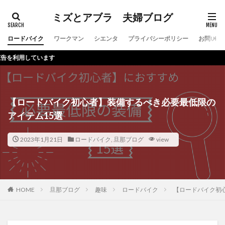
ミズとアブラ 夫婦ブログ
ロードバイク
ワークマン
シエンタ
プライバシーポリシー
お問い合
【ロードバイク初心者】装備するべき必要最低限の
アイテム15選
2023年1月21日
ロードバイク
,
旦那ブログ
view
HOME
旦那ブログ
趣味
ロードバイク
【ロードバイク初