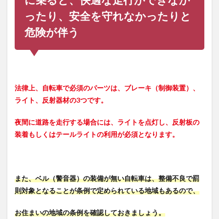
メッ
ったり、安全を守れなかったりと
ト
4.2
危険が伴う
サン
グラ
ス
4.3
ワイ
法律上、自転車で必須のパーツは、ブレーキ（制御装置）、
ヤー
ライト、反射器材の3つです。
ロッ
ク
夜間に道路を走行する場合には、ライトを点灯し、反射板の
5
装着もしくはテールライトの利用が必須となります。
快適
なラ
イド
のた
めに
また、ベル（警音器）の装備が無い自転車は、整備不良で罰
必須
なア
則対象となることが条例で定められている地域もあるので、
イテ
ム
お住まいの地域の条例を確認しておきましょう。