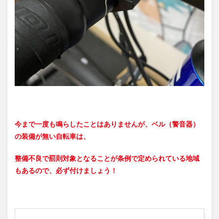
バー
6.4
携帯
工具
6.5
携帯
空気
入れ
7
ロン
クラ
今まで一度も鳴らしたことはありませんが、ベル（警音器）
イド
で必
の装備が無い自転車は、
須な
持ち
整備不良で罰則対象となることが条例で定められている地域
物
もあるので、必ず付けましょう！
7.1
携帯
7.2
財布