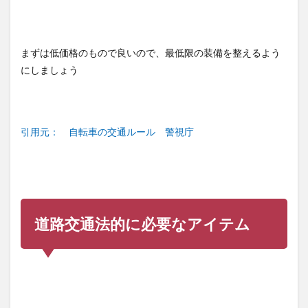
5.1
ボト
ルゲ
ージ
まずは低価格のもので良いので、最低限の装備を整えるよう
5.2
にしましょう
サイ
クル
ボト
ル
引用元： 自転車の交通ルール 警視庁
5.3
サイ
コン
（サ
イク
ルコ
ンピ
道路交通法的に必要なアイテム
ュー
タ
ー）
5.4
サイ
クル
ウェ