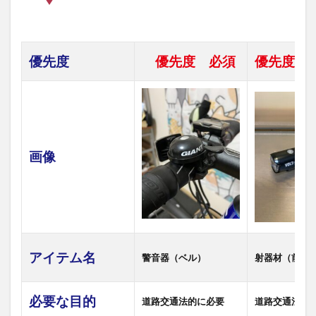
を守
れな
かっ
たり
優先度
優先度 必須
優先度 
と危
険が
伴う
3
道路
交通
法的
画像
に必
要な
アイ
テム
3.1
ベル
（警
アイテム名
警音器（ベル）
射器材（前後
音
器）
3.2
必要な目的
道路交通法的に必要
道路交通法的
ライ