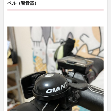
ベル（警音器）
ア
6
パン
クト
ラブ
ルで
必須
なア
イテ
ム
6.1
ツー
ルケ
ース
6.2
替え
チュ
ーブ
6.3
タイ
ヤレ