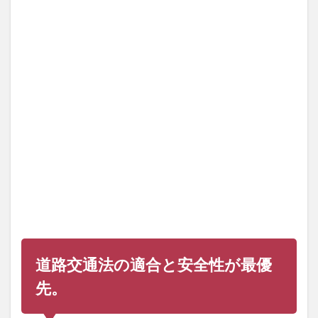
と安
全性
が最
優
先。
2
準備
が不
十分
のま
まロ
ード
バイ
クに
乗る
と、
快適
な走
行が
道路交通法の適合と安全性が最優
でき
なか
先。
った
り、
安全