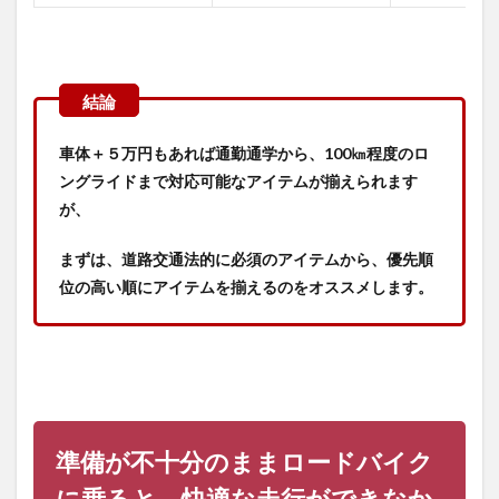
ト
（反
射
器）
4
道路
交通
車体＋５万円もあれば通勤通学から、100㎞程度のロ
法的
ングライドまで対応可能なアイテムが揃えられます
には
が、
必要
ない
が、
まずは、道路交通法的に必須のアイテムから、優先順
安全
位の高い順にアイテムを揃えるのをオススメします。
なラ
イド
のた
めに
必須
なア
イテ
ム
準備が不十分のままロードバイク
4.1
ヘル
に乗ると、快適な走行ができなか