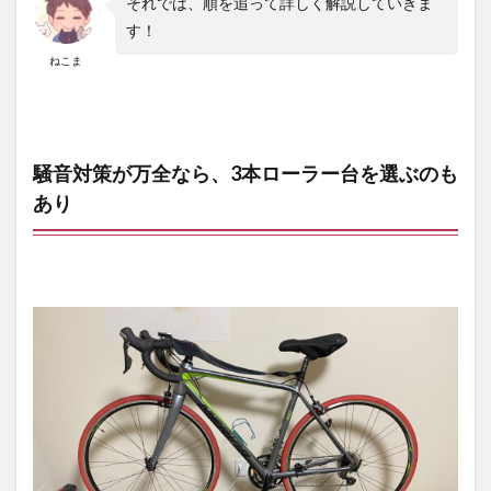
それでは、順を追って詳しく解説していきま
す！
3.4
続け
ねこま
るコ
ツ④:
アニ
メ・
映画
騒音対策が万全なら、3本ローラー台を選ぶのも
を見
なが
あり
ら走
る
3.5
続
けるコツ
⑤:Zwift(ズ
イフト）
を始める
4
三本
ロー
ラー
はコ
ケる