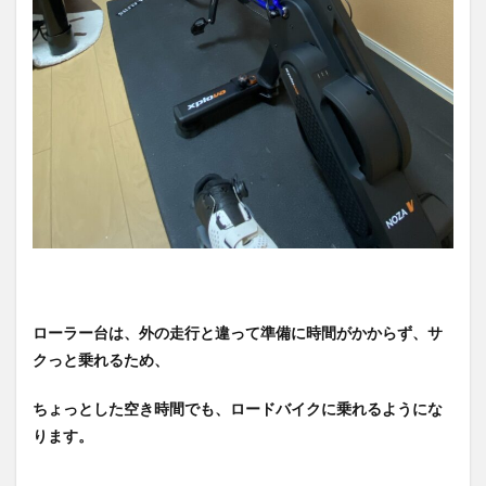
法と
は？
3.1
続け
るコ
ツ
①：
ロー
ラー
台ト
レー
シン
グを
する
目標
を持
ローラー台は、外の走行と違って準備に時間がかからず、サ
つ
クっと乗れるため、
3.2
続け
ちょっとした空き時間でも、ロードバイクに乗れるようにな
るコ
ツ
ります。
②：
ロー