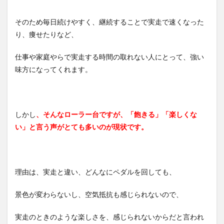
ラー
台に
乗る
そのため毎日続けやすく、継続することで実走で速くなった
まで
り、痩せたりなど、
のハ
ード
ルを
仕事や家庭やらで実走する時間の取れない人にとって、強い
下げ
味方になってくれます。
る
3.2.1
ジャー
ジに着
しかし
、そんなローラー台ですが、「飽きる」「楽しくな
替える
い」と言う声がとても多いのが現状です。
のが面
倒な
ら、サ
イクル
インナ
理由は、実走と違い、どんなにペダルを回しても、
ーパン
ツだけ
履く
景色が変わらないし、空気抵抗も感じられないので、
3.2.2
ホイー
実走のときのような楽しさを、感じられないからだと言われ