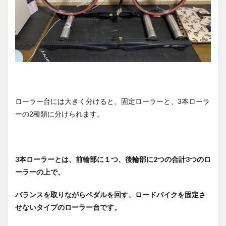
が飽
きず
らい
4.1
三本
ロー
ラー
のメ
リッ
ト・
ローラー台には大きく分けると、固定ローラーと、3本ローラ
デメ
ーの2種類に分けられます。
リッ
ト
5
固定
ロー
3本ローラーとは、前輪部に１つ、後輪部に2つの合計3つのロ
ラー
ーラーの上で、
台は
高負
バランスを取りながらペダルを回す、ロードバイクを固定さ
荷を
かけ
せないタイプのローラー台です。
られ
るが