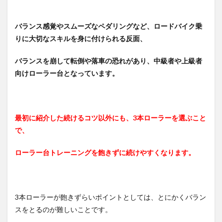
飽き
やす
い
バランス感覚やスムーズなペダリングなど、ロードバイク乗
りに大切なスキルを身に付けられる反面、
5.1
固定
ロー
バランスを崩して転倒や落車の恐れがあり、中級者や上級者
ラー
向けローラー台となっています。
台の
メリ
ッ
ト・
デメ
最初に紹介した続けるコツ以外にも、3本ローラーを選ぶこと
リッ
ト
で、
6
ローラー台トレーニングを飽きずに続けやすくなります。
要ら
ない
ロー
ラー
台の
3本ローラーが飽きずらいポイントとしては、とにかくバラン
処分
方法
スをとるのが難しいことです。