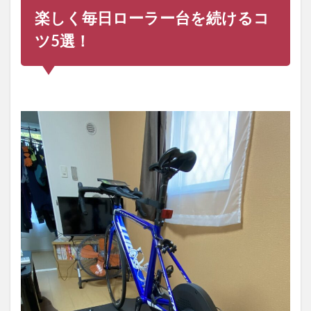
り
楽しく毎日ローラー台を続けるコ
2
ツ5選！
ロー
ラー
台は
ペダ
ルを
回す
だけ
の単
純作
業な
ので
飽き
ます
3
ロー
ラー
台を
飽き
ずに
続け
る方