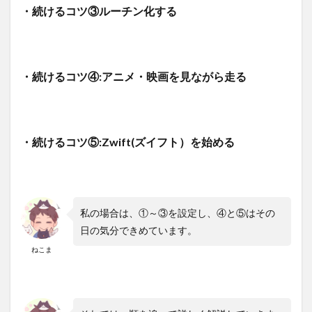
ローラ
・続けるコツ③ルーチン化する
ー台を
出すの
が面倒
なら、
置きっ
・続けるコツ④:アニメ・映画を見ながら走る
ぱなし
にする
3.2.5
後片付
けが面
・続けるコツ⑤:Zwift(ズイフト）を始める
倒な
ら、置
きっぱ
なしに
する
私の場合は、①～③を設定し、④と⑤はその
3.3
日の気分できめています。
続け
るコ
ねこま
ツ③
ルー
チン
化す
る