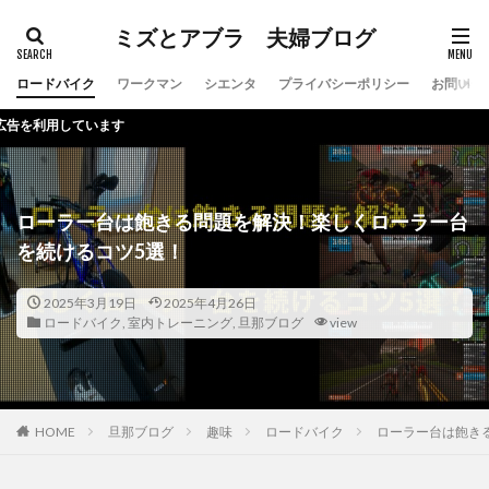
ミズとアブラ 夫婦ブログ
ロードバイク
ワークマン
シエンタ
プライバシーポリシー
お問い合
ます
ローラー台は飽きる問題を解決！楽しくローラー台
を続けるコツ5選！
2025年3月19日
2025年4月26日
ロードバイク
,
室内トレーニング
,
旦那ブログ
view
HOME
旦那ブログ
趣味
ロードバイク
ローラー台は飽き