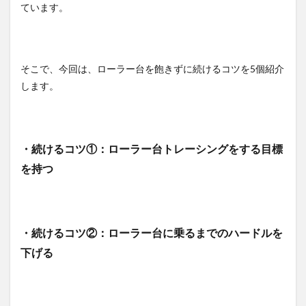
ル、タ
ています。
イヤの
付け替
えが面
倒な
ら、室
そこで、今回は、ローラー台を飽きずに続けるコツを5個紹介
内用を
します。
準備す
る
3.2.3
ビンデ
・続けるコツ①：ローラー台トレーシングをする目標
ィング
シュー
を持つ
ズの汚
れを落
とすの
が面倒
なら、
・続けるコツ②：ローラー台に乗るまでのハードルを
室内用
シュー
下げる
ズを準
備する
3.2.4