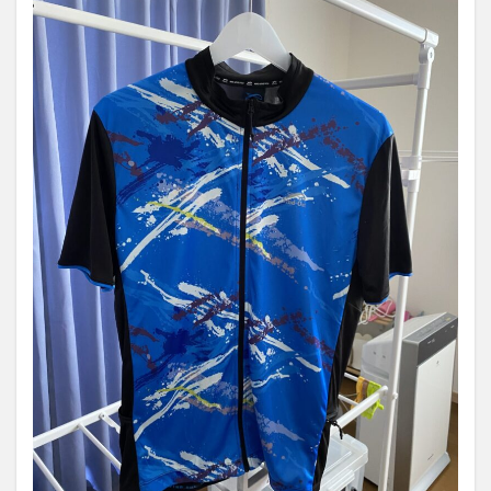
CYCLE（サ
イクル）パ
ッド付きミ
ドルパンツ
4.3
MOVE
ACTIVE
CYCLE(ム
ーブアク
ティブサ
イクル)半
袖Tシャ
ツ
5
ワー
クマ
ンの
サイ
クル
ウェ
ア使
って
みた
感想