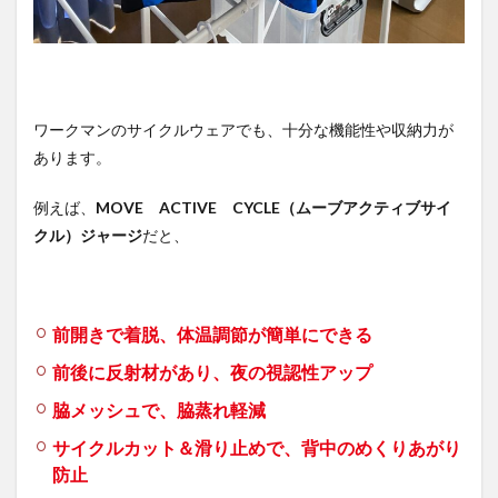
5.1
MOVE
ACTIVE
CYCLE(ム
ーブアク
ワークマンのサイクルウェアでも、十分な機能性や収納力が
ティブサ
あります。
イクル)ジ
ャージ
例えば、
MOVE ACTIVE CYCLE（ムーブアクティブサイ
5.2
耐久
クル）ジャージ
だと、
撥水
CYCLE（サ
イクル）パ
ッド付きミ
ドルパンツ
前開きで着脱、体温調節が簡単にできる
5.3
前後に反射材があり、夜の視認性アップ
MOVE
ACTIVE
脇メッシュで、脇蒸れ軽減
CYCLE(ム
ーブアク
サイクルカット＆滑り止めで、背中のめくりあがり
ティブサ
防止
イクル)半
袖Tシャ