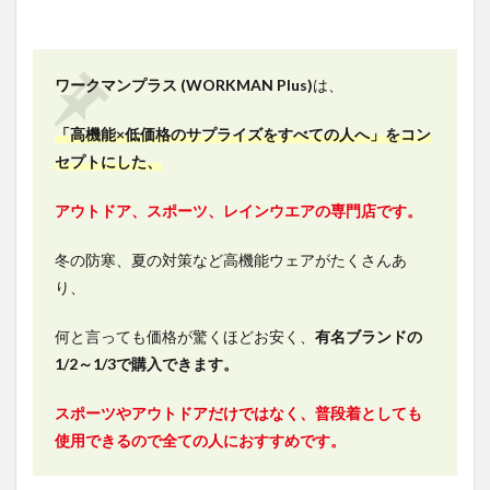
イクル）パ
ッド付きミ
ドルパンツ
ワークマンプラス (WORKMAN Plus)
6.3
は、
MOVE
ACTIVE
「高機能×低価格のサプライズをすべての人へ」をコン
CYCLE(ム
セプトにした、
ーブアク
ティブサ
イクル)半
アウトドア、スポーツ、レインウエアの専門店です。
袖Tシャ
ツ
冬の防寒、夏の対策など高機能ウェアがたくさんあ
7
り、
2022
年と
何と言っても価格が驚くほどお安く、
有名ブランドの
2023
年の
1/2～1/3で購入できます。
変更
点は
スポーツやアウトドアだけではなく、普段着としても
パッ
ドの
使用できるので全ての人におすすめです。
追加
と柄