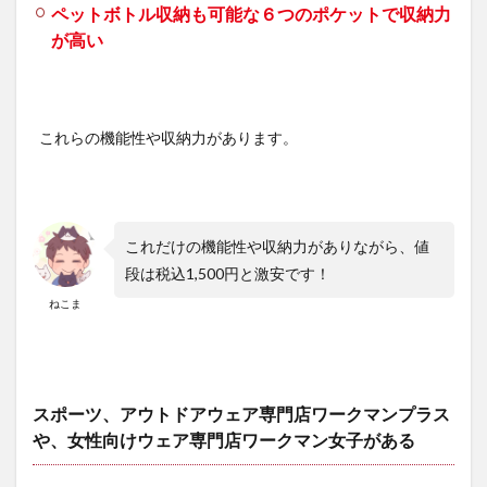
ペットボトル収納も可能な６つのポケットで収納力
ツ
が高い
6
ワー
クマ
ンサ
イク
これらの機能性や収納力があります。
ルウ
ェア
口コ
ミ評
価
これだけの機能性や収納力がありながら、値
6.1
段は税込1,500円と激安です！
MOVE
ACTIVE
ねこま
CYCLE(ム
ーブアク
ティブサ
イクル)ジ
ャージ
スポーツ、アウトドアウェア専門店ワークマンプラス
6.2
耐久
や、女性向けウェア専門店ワークマン女子がある
撥水
CYCLE（サ