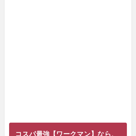
コス
パ最
強
【ワ
ーク
マ
ン】
な
ら、
春夏
用サ
イク
ルウ
ェア
が上
下
3,400
円で
揃
う！
1.1
ワー
クマ
コスパ最強【ワークマン】なら、
ンの