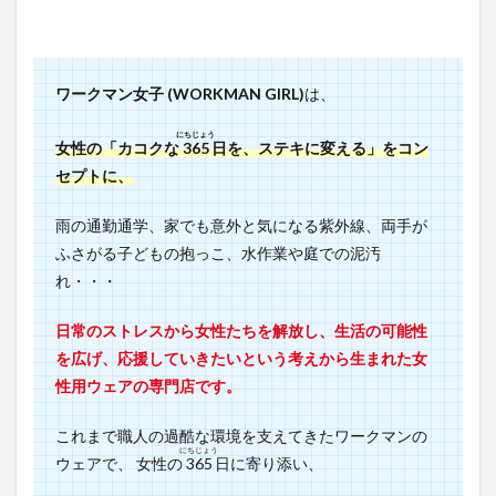
の追
加
8
半袖
ワークマン女子 (WORKMAN GIRL)
は、
で寒
い時
にちじょう
は、
女性の「カコクな
365
日を、ステキに変える」をコン
ウィ
セプトに、
ンド
ブレ
雨の通勤通学、家でも意外と気になる紫外線、両手が
ーカ
ーで
ふさがる子どもの抱っこ、水作業や庭での泥汚
防寒
れ・・・
対策
9
日常のストレスから女性たちを解放し、生活の可能性
まと
を広げ、応援していきたいという考えから生まれた女
め
性用ウェアの専門店です。
これまで職人の過酷な環境を支えてきたワークマンの
にちじょう
ウェアで、 女性の
365
日に寄り添い、