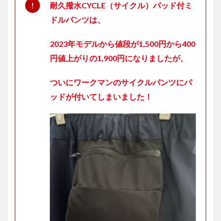
耐久撥水CYCLE（サイクル）パッド付ミ
3.1
ドルパンツは、
MOVE
ACTIVE
CYCLE(ム
2023年モデルから値段が1,500円から400
ーブアク
ティブサ
円値上がりの1,900円になりましたが、
イクル)ジ
ャージ
ついにワークマンのサイクルパンツにパ
3.2
耐久
ッドが付いてしまいました！
撥水
CYCLE（サ
イクル）パ
ッド付きミ
ドルパンツ
3.3
MOVE
ACTIVE
CYCLE(ム
ーブアク
ティブサ
イクル)半
袖Tシャ