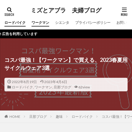
ミズとアブラ 夫婦ブログ
ロードバイク
ワークマン
シエンタ
プライバシーポリシー
お問い合
本
コスパ最強！【ワークマン】で買える、2023春夏用
サイクルウェア3選
2022年8月19日
2023年4月6日
ロードバイク
,
ワークマン
,
旦那ブログ
62view
HOME
旦那ブログ
趣味
ロードバイク
コスパ最強！【ワー