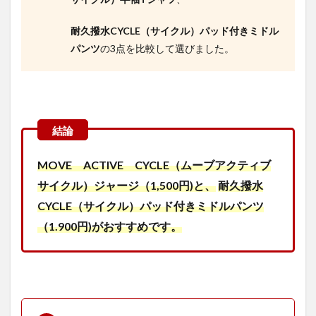
春夏
用サ
耐久撥水CYCLE（サイクル）パッド付きミドル
イク
ルウ
パンツ
の3点を比較して選びました。
ェア
を選
ぶポ
イン
トは
機能
性と
収納
力
MOVE ACTIVE CYCLE（ムーブアクティブ
3
サイクル）ジャージ（1,500円)と、
耐久撥水
ワー
CYCLE（サイクル）パッド付きミドルパンツ
クマ
ンの
（1.900円)がおすすめです。
サイ
クル
ウェ
ア機
能性
詳細
説明