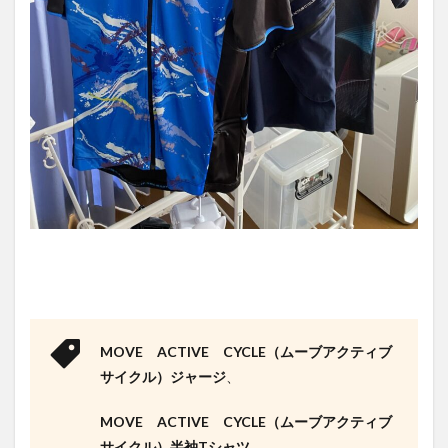
専門店
ワーク
マン女
子があ
る
1.2
ブラ
ンド
(パー
ルイ
ズミ)
のサ
イク
ルウ
ェア
は安
い物
でも
MOVE ACTIVE CYCLE（ムーブアクティブ
上下
で１
サイクル）ジャージ
、
万円
越え
MOVE ACTIVE CYCLE（ムーブアクティブ
2
サイクル）半袖Tシャツ
、