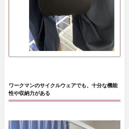
ツ
4
ワー
クマ
ンの
サイ
クル
ウェ
ア収
納力
詳細
説明
4.1
MOVEA
ACTIVE
ワークマンのサイクルウェアでも、十分な機能
CYCLE(ム
性や収納力がある
ーブアク
ティブサ
イクル)ジ
ャージ
4.2
耐久
撥水