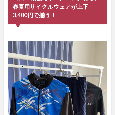
サイ
春夏用サイクルウェアが上下
クル
ウェ
3,400円で揃う！
アで
も、
十分
な機
能性
や収
納力
があ
る
1.1.1
スポー
ツ、ア
ウトド
アウェ
ア専門
店ワー
クマン
プラス
や、女
性向け
ウェア