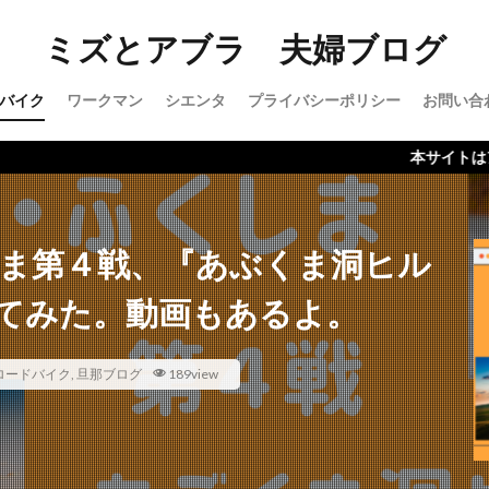
ミズとアブラ 夫婦ブログ
バイク
ワークマン
シエンタ
プライバシーポリシー
お問い合
本サイトはアフィリエイ
しま第４戦、『あぶくま洞ヒル
てみた。動画もあるよ。
ロードバイク
,
旦那ブログ
189view