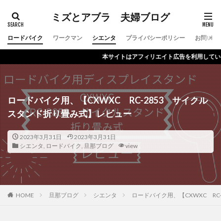
ミズとアブラ 夫婦ブログ
ロードバイク
ワークマン
シエンタ
プライバシーポリシー
お問い合
本サイトはアフィリエイト広告を利用しています
ロードバイク用、【CXWXC RC-2853 サイクル
スタンド折り畳み式】レビュー
2023年3月31日
2023年3月31日
シエンタ
,
ロードバイク
,
旦那ブログ
view
HOME
旦那ブログ
シエンタ
ロードバイク用、【CXWXC R