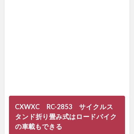
り畳み式
はロード
バイクの
車載もで
きる
2
タイ
プの
違う
4種
類の
ディ
スプ
レイ
スタ
ンド
で比
較検
CXWXC RC-2853 サイクルス
証
タンド折り畳み式
はロードバイク
3
CXWXC
の車載もできる
RC-
2853 サ