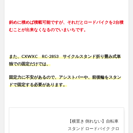
シエン
タの2列
目シー
トの片
斜めに積めば積載可能ですが、それだとロードバイクを2台積
側を倒
むことが出来なくなるのでいまいちです。
す
3.3.2
前輪を
スタン
また、CXWXC RC-2853 サイクルスタンド折り畳み式単
ドで固
独での固定だけでは、
定する
3.3.3
固定力に不安があるので、アシストバーや、前後輪をスタン
後輪を
ドで固定する必要があります。
スタン
ドで固
定する
3.3.4
ロード
バイク
【横置き 倒れない】自転車
を斜め
にセッ
スタンド ロードバイク クロ
トする