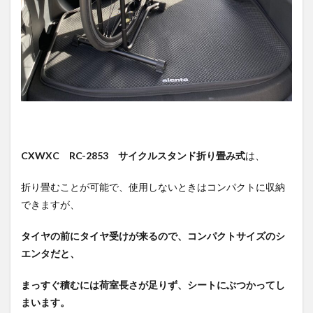
イク
固定
方法
3.2.1
タイヤ
受けに
タイヤ
を乗せ
る
3.2.2
固定完
CXWXC RC-2853 サイクルスタンド折り畳み式
は、
了
折り畳むことが可能で、使用しないときはコンパクトに収納
3.3
車載
できますが、
方法
（ト
タイヤの前にタイヤ受けが来るので、コンパクトサイズのシ
ヨ
タ
エンタだと、
シエ
ン
まっすぐ積むには荷室長さが足りず、シートにぶつかってし
タ）
まいます。
3.3.1