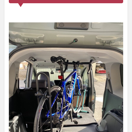
イクルス
タンド折
り畳み式
使用方法
3.1
組み
立て
なし
3.1.1
購入配
送
3.1.2
組み立
て不要
3.1.3
使用準
備
3.2
ロー
ドバ