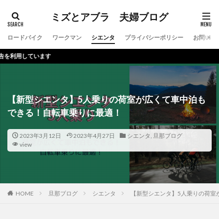
ミズとアブラ 夫婦ブログ
ロードバイク
ワークマン
シエンタ
プライバシーポリシー
お問い合
本サ
【新型シエンタ】5人乗りの荷室が広くて車中泊も
できる！自転車乗りに最適！
2023年3月12日
2023年4月27日
シエンタ
,
旦那ブログ
view
HOME
旦那ブログ
シエンタ
【新型シエンタ】5人乗りの荷室