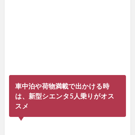
新型
シエ
ンタ
5人
乗り
がオ
スス
メ
2
新型
シエ
ンタ
は2
列シ
ート
車中泊や荷物満載で出かける時
仕様
の5
は、新型シエンタ5人乗りがオス
人乗
り
スメ
が、
室内
拡張
面積
が一