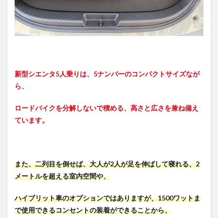
マ？
3.1
シエ
ンタ
の大
きさ
(サイ
新型シエンタ5人乗りは、5ナンバーのコンパクトサイズなが
ズ)
ら、
は？
長
さ・
ロードバイクを分解しないで積める、高さと広さを兼ね備え
幅・
ています。
高さ
寸法
は？
4
また、二列目を倒せば、大人が2人が足を伸ばして寝れる、2
新型
シエ
メートルを超える室内空間や、
ンタ
のシ
ハイブリット車のオプションではありますが、1500ワットま
ート
アレ
で使用できるコンセントの装着ができることから、
ンジ