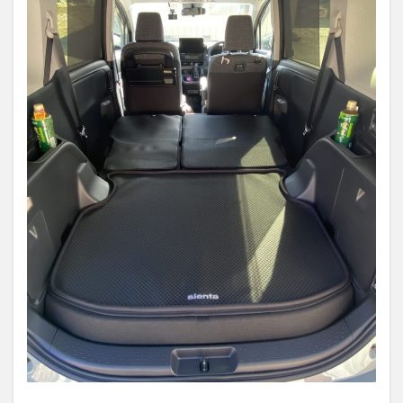
荷室
の広
さだ
けじ
ゃな
い！
シエ
ンタ
はデ
ザイ
ン・
利便
性に
こだ
わり
あり
5.1
運転
席は
視界
良好
で、
室内
も広