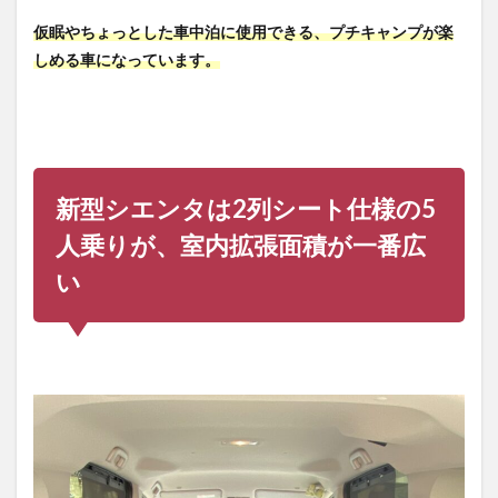
と荷
仮眠やちょっとした車中泊に使用できる、プチキャンプが楽
室サ
イズ
しめる車になっています。
4.1
シエ
ンタ2
列5人
乗り
シー
新型シエンタは2列シート仕様の5
トア
レン
人乗りが、室内拡張面積が一番広
ジ
い
4.2
シエ
ンタ3
列7人
乗り
シー
トア
レン
ジ
5