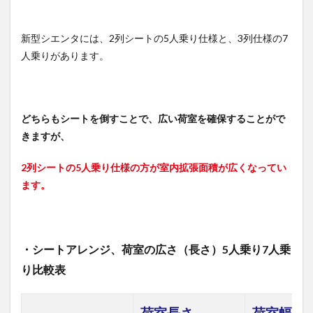
くて
快適
新型シエンタには、2列シートの5人乗り仕様と、3列仕様の7
5.2
人乗りがあります。
新型
シエ
ンタ
の収
納ス
どちらもシートを倒すことで、広い荷室を確保することがで
ペー
ス
きますが、
5.3
2列シートの5人乗り仕様の方が室内拡張面積が広くなってい
新型
シエ
ます。
ンタ
の内
装お
すす
め販
・シートアレンジ、荷室の広さ（長さ）5人乗り7人乗
売店
り比較表
装着
オプ
ショ
ン
荷室長さ
荷室幅