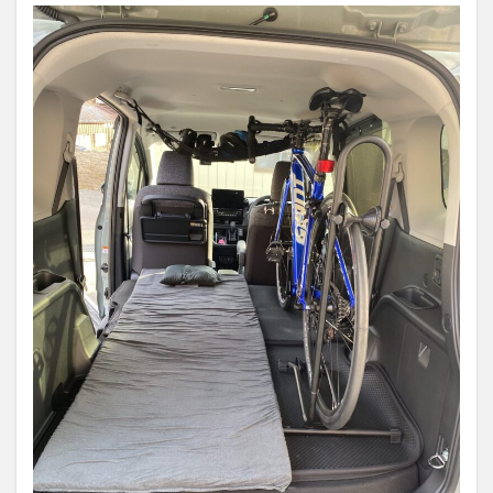
番広
い
2.1
ハイ
ブリ
ット
モデ
ルで
はオ
プシ
ョン
で電
源の
確保
が容
易
3
「シ
エン
タ」
って
どん
なク
ル