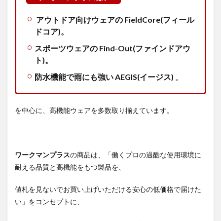
REPAIR-
TECH(R)
アウトドア向けウェアの FieldCore(フィール
(リペア
テック)
ドコア)。
洗える
フュー
スポーツウェアの Find-Out(ファインドアウ
ジョン
ト)。
ダウン
ライト
防水機能で雨にも強い AEGIS(イージス)
。
パンツ
使用し
た感想
を中心に、高機能ウェアを多数取り揃えています。
4
ウォ
ーム
ボア
バラ
ワークマンプラス
の商品は、「働くプロの過酷な使用環境に
クラ
耐える品質と高機能をもつ製品を、
バの
基本
情報
値札を見ないでお買い上げいただける安心の低価格で届けた
い」をコンセプトに、
4.1
ウォ