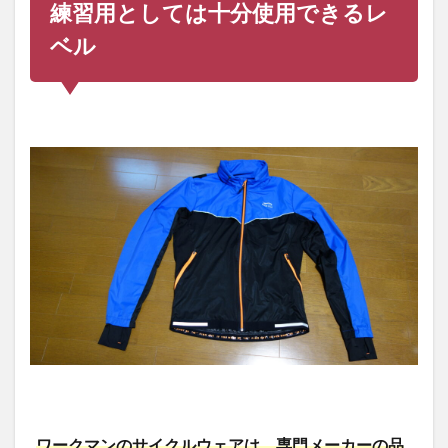
練習用としては十分使用できるレ
機能
性、
ベル
収納
力は
そこ
そこ
ある
1.2
【ワ
ーク
マン
プラ
ス】
は、
アウ
トド
ア、
スポ
ー
ツ、
レイ
ンウ
ェア
ワークマンのサイクルウェアは、専門メーカーの品
の専