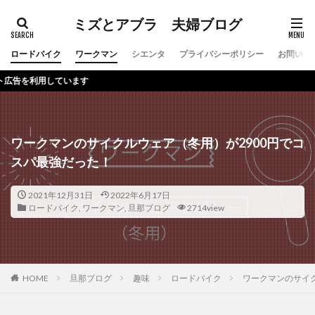
ミズとアブラ 夫婦ブログ
ロードバイク
ワークマン
シエンタ
プライバシーポリシー
お問い合
本
ワークマンのサイクルウェア（冬用）が2900円でコ
スパ最強だった！
2021年12月31日
2022年6月17日
ロードバイク
,
ワークマン
,
旦那ブログ
2714view
HOME
旦那ブログ
趣味
ロードバイク
ワークマンのサイク