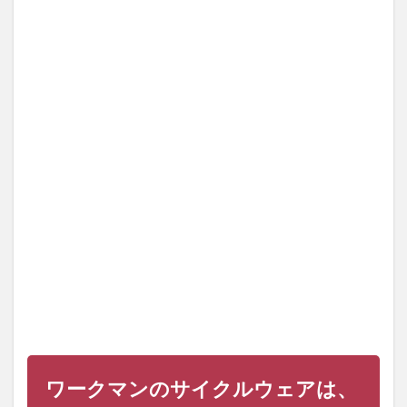
クマ
ンの
サイ
クル
ウェ
ア
は、
練習
用と
して
は十
分使
用で
きる
レベ
ル
1.1
ワー
クマ
ンの
サイ
クル
ワークマンのサイクルウェアは、
ウェ
アの