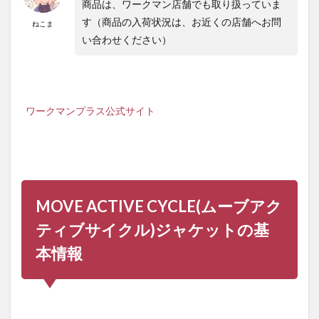
ワー
商品は、ワークマン店舗でも取り扱っていま
クマ
す（商品の入荷状況は、お近くの店舗へお問
ねこま
ンの
い合わせください）
ウェ
アで
も快
適に
サイ
クリ
ワークマンプラス公式サイト
ング
でき
る
MOVE ACTIVE CYCLE(ムーブアク
ティブサイクル)ジャケットの基
本情報