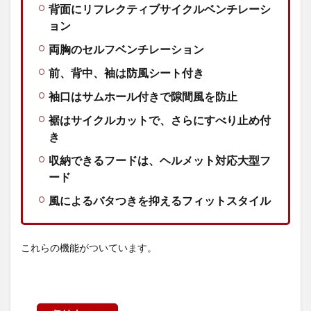
背面にリフレクティブサイクルベンチレーシ
ACTIVE
CYCLE(ム
ョン
ーブアク
ティブサ
両胸のセルフベンチレーション
イクル)ジ
前、背中、袖は防風シート付き
ャケット
の収納力
袖口はサムホール付きで隙間風を防止
2.3
裾はサイクルカットで、さらにすべり止め付
MOVE
ACTIVE
き
CYCLE(ム
ーブアク
収納できるフードは、ヘルメット対応大型フ
ティブサ
ード
イクル)ジ
ャケット
風によるバタつきを抑えるフィットスタイル
使用した
感想
2.3.1
これらの機能がついています。
20㎞の
短距離
サイク
リング