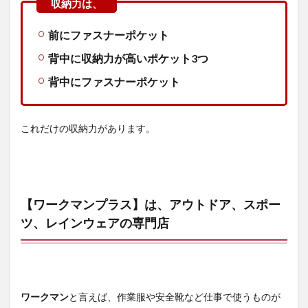
2.3.2
100㎞
の長距
前にファスナーポケット
離サイ
クリン
背中に収納力が高いポケット3つ
グ
背中にファスナーポケット
3
REPAIR-
TECH(R)
これだけの収納力があります。
(リペア
テック)
洗える
フュー
ジョン
ダウン
【ワークマンプラス】は、アウトドア、スポー
ライト
パンツ
ツ、レインウェアの専門店
の基本
情報
3.1
REPAIR-
TECH(R)
ワークマン
と言えば、作業服や安全靴など仕事で使うものが
(リペア