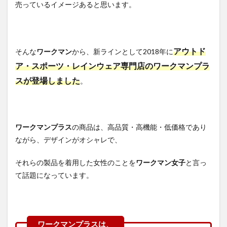
テック)
売っているイメージあると思います。
洗える
フュー
ジョン
ダウン
ライト
アウトド
そんな
ワークマン
から、新ラインとして2018年に
パンツ
ア・スポーツ・レインウェア専門店のワークマンプラ
の機能
性
スが登場しました
。
3.2
REPAIR-
TECH(R)
(リペア
ワークマンプラス
の商品は、高品質・高機能・低価格であり
テック)
ながら、デザインがオシャレで、
洗える
フュー
ジョン
それらの製品を着用した女性のことを
ワークマン女子
と言っ
ダウン
て話題になっています。
ライト
パンツ
の収納
力
3.3