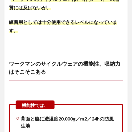
門店
質には及ばないが、
2
MOVE
練習用としては十分使用できるレベルになっていま
ACTIVE
す。
CYCLE(ム
ーブアク
ティブサ
イクル)ジ
ャケット
の基本情
ワークマンのサイクルウェアの機能性、収納力
報
はそこそこある
2.1
MOVE
ACTIVE
CYCLE(ム
ーブアク
ティブサ
イクル)ジ
ャケット
の機能性
背面と脇に透湿度20,000g／m2／24hの防風
2.2
生地
MOVE