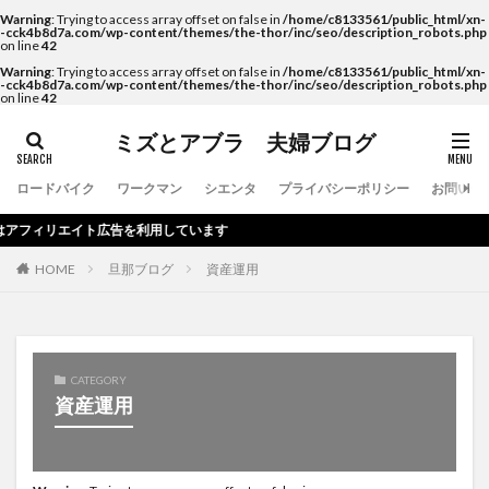
Warning
: Trying to access array offset on false in
/home/c8133561/public_html/xn-
-cck4b8d7a.com/wp-content/themes/the-thor/inc/seo/description_robots.php
on line
42
Warning
: Trying to access array offset on false in
/home/c8133561/public_html/xn-
-cck4b8d7a.com/wp-content/themes/the-thor/inc/seo/description_robots.php
on line
42
ミズとアブラ 夫婦ブログ
ロードバイク
ワークマン
シエンタ
プライバシーポリシー
お問い合
フィリエイト広告を利用しています
HOME
旦那ブログ
資産運用
CATEGORY
資産運用