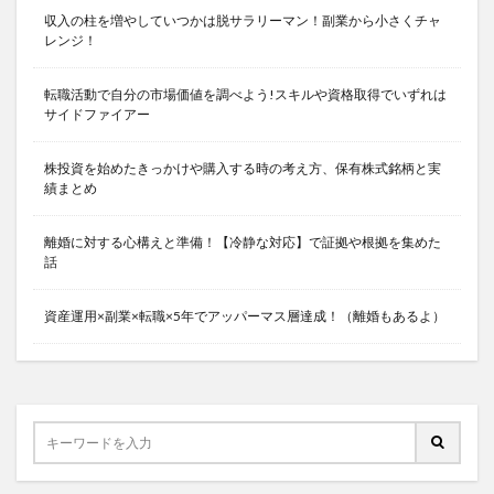
収入の柱を増やしていつかは脱サラリーマン！副業から小さくチャ
レンジ！
転職活動で自分の市場価値を調べよう!スキルや資格取得でいずれは
サイドファイアー
株投資を始めたきっかけや購入する時の考え方、保有株式銘柄と実
績まとめ
離婚に対する心構えと準備！【冷静な対応】で証拠や根拠を集めた
話
資産運用×副業×転職×5年でアッパーマス層達成！（離婚もあるよ）